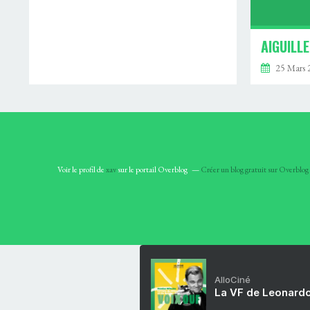
AIGUILL
25 Mars 
Voir le profil de
xav
sur le portail Overblog
Créer un blog gratuit sur Overblog
AlloCiné
La VF de Leonardo