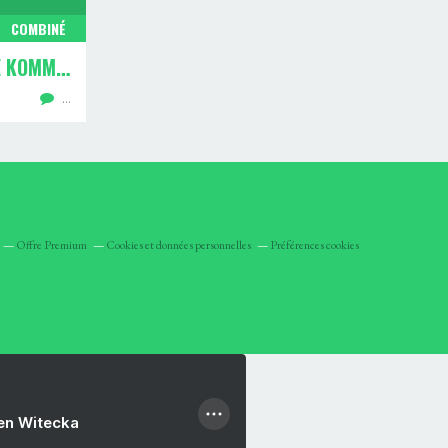
COMBINÉ
GEBIRGSJÄGER - "ALPINE KOMMANDO"
…
Offre Premium
Cookies et données personnelles
Préférences cookies
ien Witecka