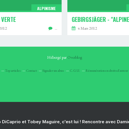
ALPINISME
E VERTE
2012
…
4 Mars 2012
Hébergé par
Overblog
Top articles
Contact
Signaler un abus
C.G.U.
Rémunération en droits d'auteur
 DiCaprio et Tobey Maguire, c'est lui ! Rencontre avec Dam